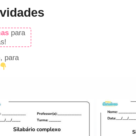
ividades
nas
para
as!
, para