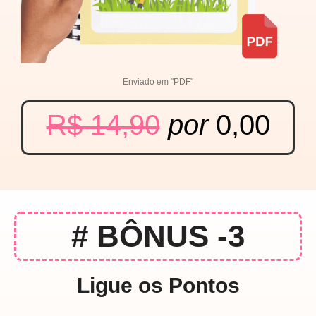
Enviado em "PDF"
R$ 14,90
por
0,00
# BÔNUS -3
Ligue os Pontos