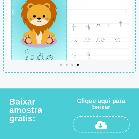
Baixar
Clique aqui para
baixar
amostra
grátis: