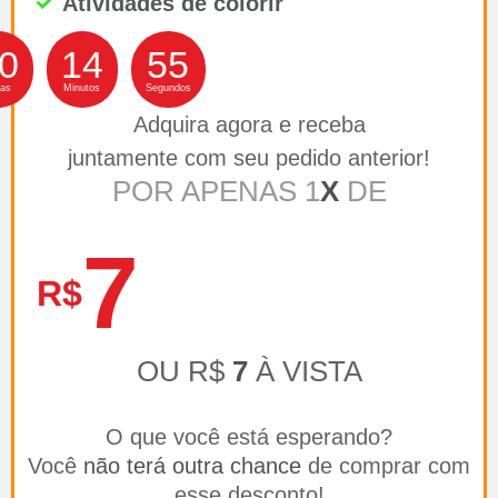
Atividades de colorir
0
14
54
ras
Minutos
Segundos
Adquira agora e receba
juntamente com seu pedido anterior!
POR APENAS 1
X
DE
7
R$
OU R$
7
À VISTA
O que você está esperando?
Você
não terá outra chance
de comprar com
esse desconto!