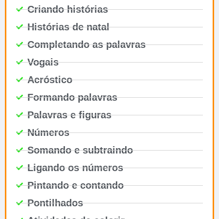
Criando histórias
Histórias de natal
Completando as palavras
Vogais
Acróstico
Formando palavras
Palavras e figuras
Números
Somando e subtraindo
Ligando os números
Pintando e contando
Pontilhados