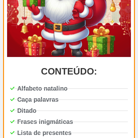
CONTEÚDO:
Alfabeto natalino
Caça palavras
Ditado
Frases inigmáticas
Lista de presentes